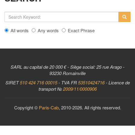
All words
Any words
Exact Phrase
SARL au capital de 20 000 € - Siège social: 25 rue Arago -
93230 Romainville
SIRET
510 424 716 00015
- TVA FR
53510424716
- Licence de
transport №
2009/11/0000906
Copyright ©
Paris-Cab
, 2010-2026. All rights reserved.